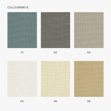
COLOURWAYS
01
02
03
04
05
06