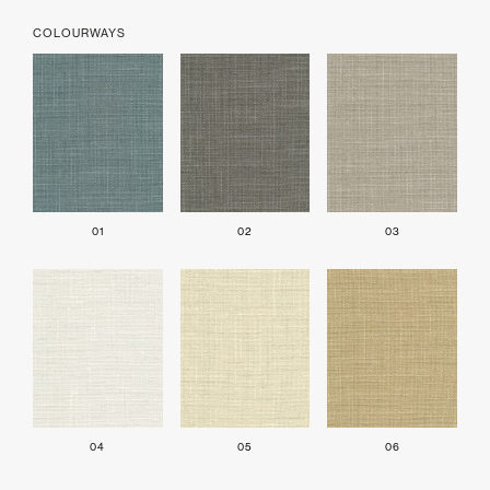
COLOURWAYS
01
02
03
04
05
06