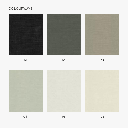
COLOURWAYS
01
02
03
04
05
06