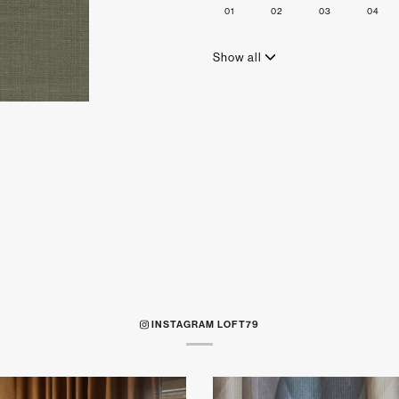
01
02
03
04
Show all
INSTAGRAM LOFT79