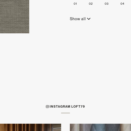
01
02
03
04
Show all
INSTAGRAM LOFT79