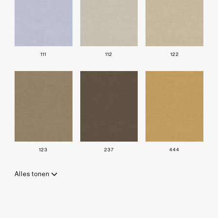
111
112
122
123
237
444
Alles tonen