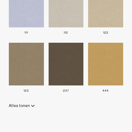
111
112
122
123
237
444
Alles tonen