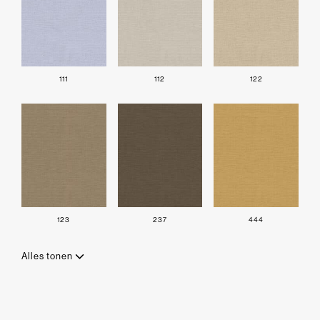
111
112
122
123
237
444
Alles tonen