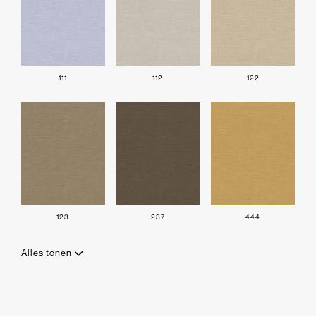
111
112
122
123
237
444
Alles tonen