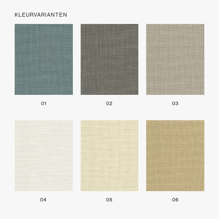
KLEURVARIANTEN
01
02
03
04
05
06