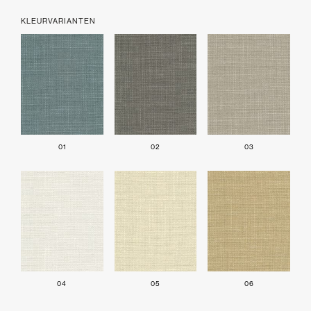
KLEURVARIANTEN
01
02
03
04
05
06