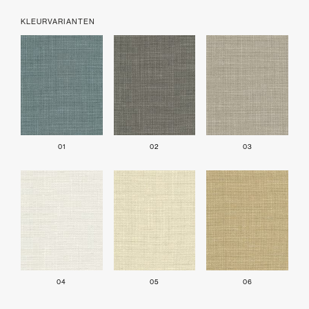
KLEURVARIANTEN
01
02
03
04
05
06