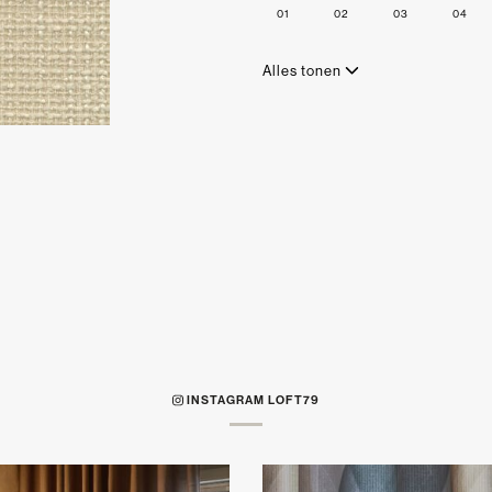
01
02
03
04
Alles tonen
INSTAGRAM LOFT79