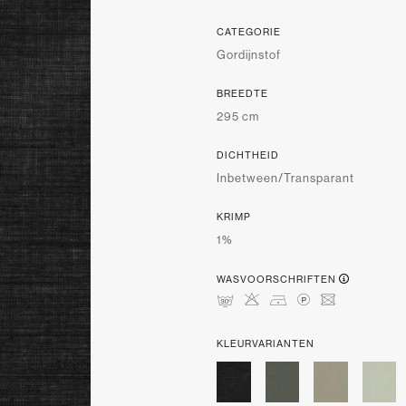
CATEGORIE
Gordijnstof
BREEDTE
295 cm
DICHTHEID
Inbetween/Transparant
KRIMP
1%
WASVOORSCHRIFTEN
mHDLU
KLEURVARIANTEN