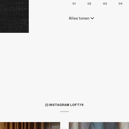
01
02
03
04
Alles tonen
INSTAGRAM LOFT79