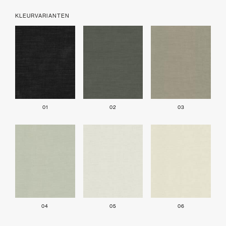
KLEURVARIANTEN
01
02
03
04
05
06