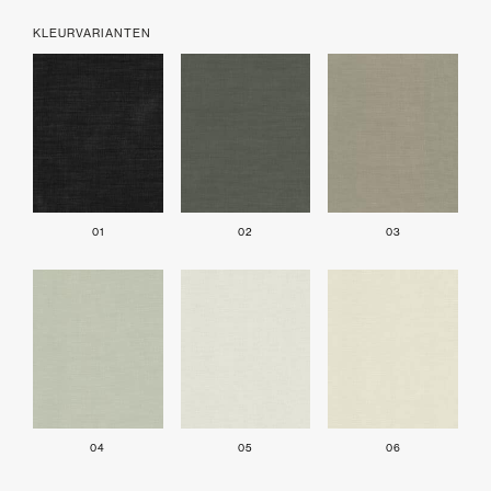
KLEURVARIANTEN
01
02
03
04
05
06