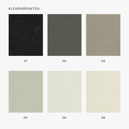
KLEURVARIANTEN
01
02
03
04
05
06