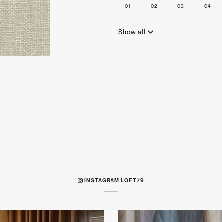
01
02
03
04
Show all
INSTAGRAM LOFT79