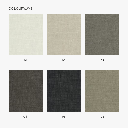
COLOURWAYS
01
02
03
04
05
06