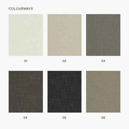
COLOURWAYS
01
02
03
04
05
06