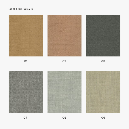
COLOURWAYS
01
02
03
04
05
06