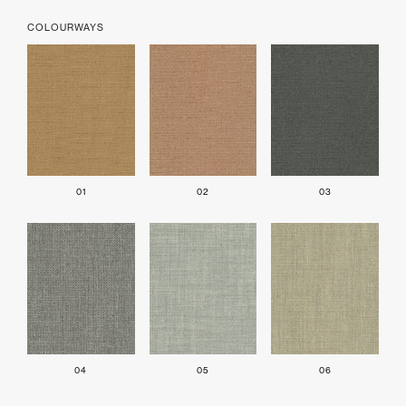
COLOURWAYS
01
02
03
04
05
06