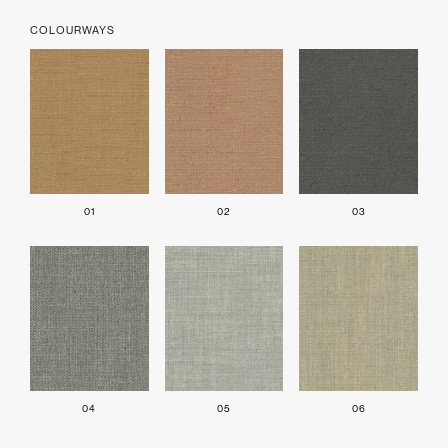
COLOURWAYS
01
02
03
04
05
06