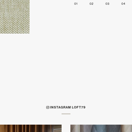
01
02
03
04
INSTAGRAM LOFT79