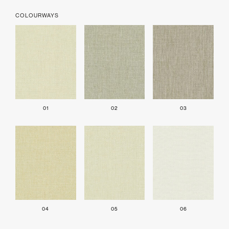
COLOURWAYS
01
02
03
04
05
06