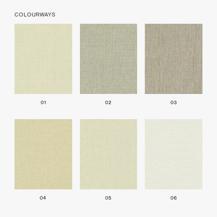
COLOURWAYS
01
02
03
04
05
06