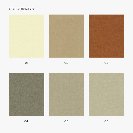
COLOURWAYS
01
02
03
04
05
06