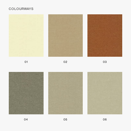
COLOURWAYS
01
02
03
04
05
06