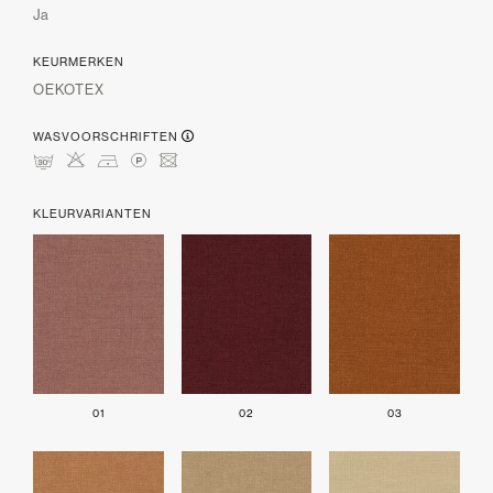
Ja
KEURMERKEN
OEKOTEX
WASVOORSCHRIFTEN
mHDLU
KLEURVARIANTEN
01
02
03