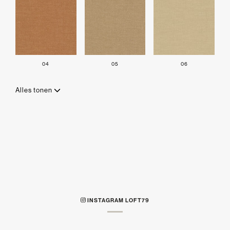
04
05
06
Alles tonen
INSTAGRAM LOFT79