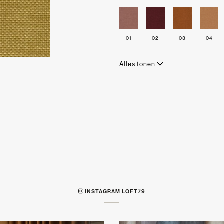
01
02
03
04
Alles tonen
INSTAGRAM LOFT79