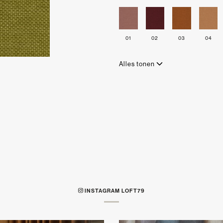
01
02
03
04
Alles tonen
INSTAGRAM LOFT79