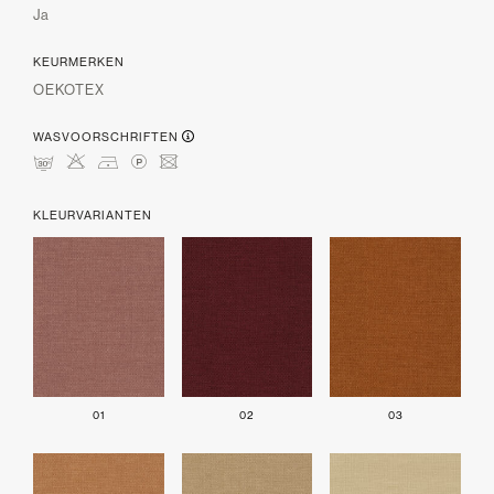
Ja
KEURMERKEN
OEKOTEX
WASVOORSCHRIFTEN
mHDLU
KLEURVARIANTEN
01
02
03