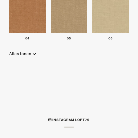
04
05
06
Alles tonen
INSTAGRAM LOFT79