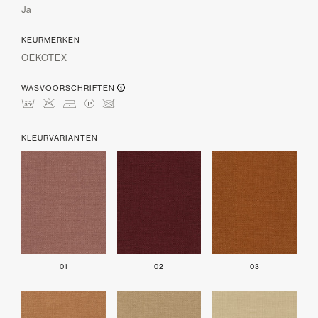
Ja
KEURMERKEN
OEKOTEX
WASVOORSCHRIFTEN
mHDLU
KLEURVARIANTEN
01
02
03