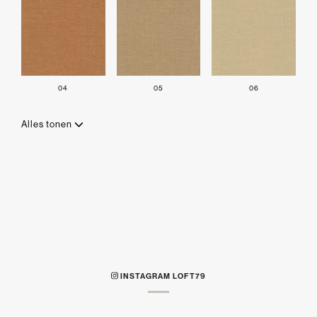
04
05
06
Alles tonen
INSTAGRAM LOFT79