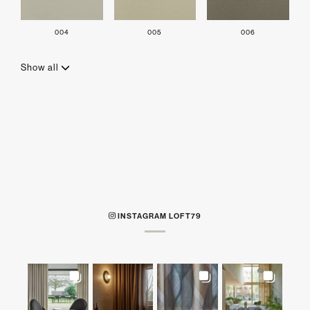
004
005
006
Show all
INSTAGRAM LOFT79