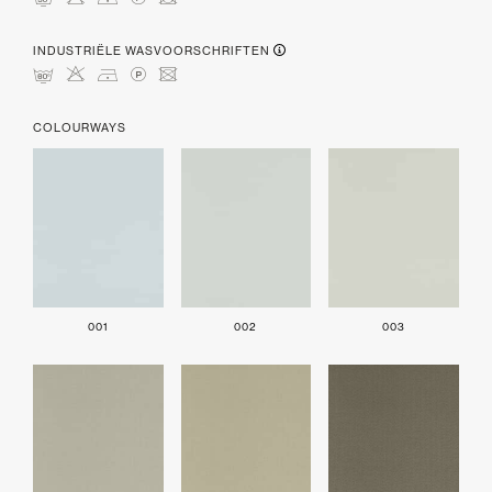
mHDLU
INDUSTRIËLE WASVOORSCHRIFTEN
pHDLU
COLOURWAYS
001
002
003