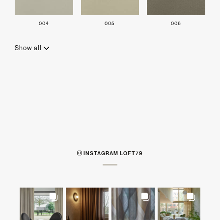
004
005
006
Show all
INSTAGRAM LOFT79