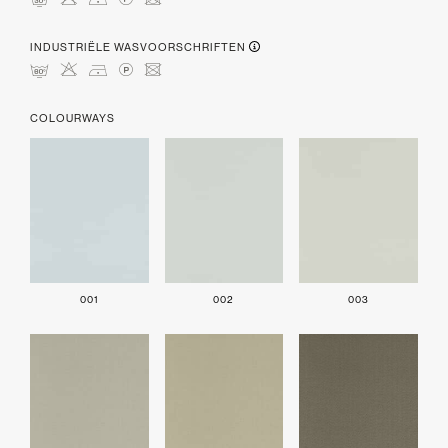
mHDLU
INDUSTRIËLE WASVOORSCHRIFTEN
pHDLU
COLOURWAYS
001
002
003