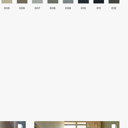
005
006
007
008
009
010
011
012