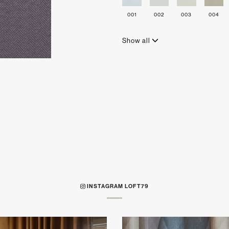
001
002
003
004
Show all
INSTAGRAM LOFT79