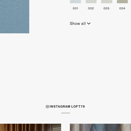
001
002
003
004
Show all
INSTAGRAM LOFT79