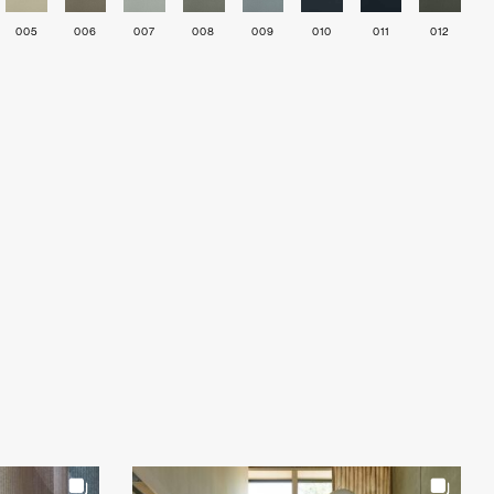
005
006
007
008
009
010
011
012