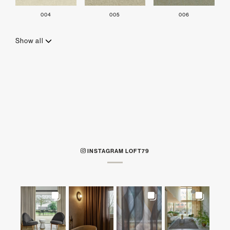
004
005
006
Show all
INSTAGRAM LOFT79