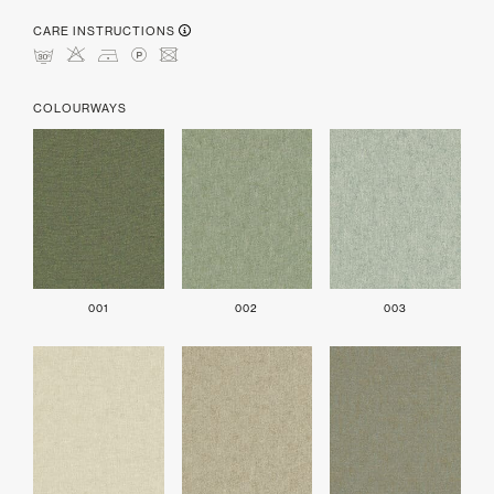
CARE INSTRUCTIONS
mHDLU
COLOURWAYS
001
002
003