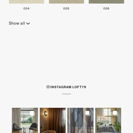
004
005
006
Show all
INSTAGRAM LOFT79