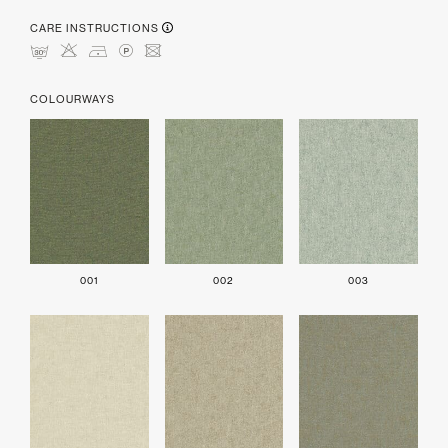
CARE INSTRUCTIONS
mHDLU
COLOURWAYS
001
002
003