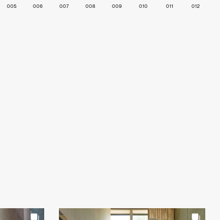
005
006
007
008
009
010
011
012