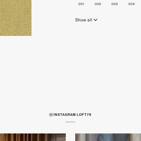
001
002
003
004
Show all
INSTAGRAM LOFT79