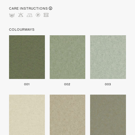
CARE INSTRUCTIONS
mHDLU
COLOURWAYS
001
002
003