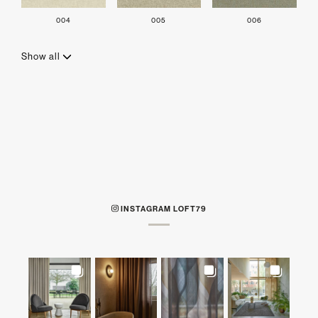
004
005
006
Show all
INSTAGRAM LOFT79