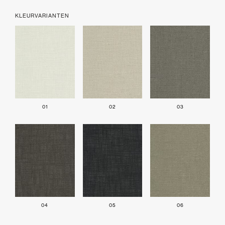
KLEURVARIANTEN
01
02
03
04
05
06