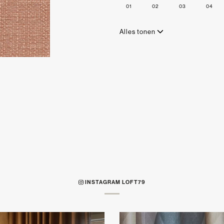
01
02
03
04
Alles tonen
INSTAGRAM LOFT79