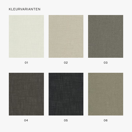
KLEURVARIANTEN
01
02
03
04
05
06