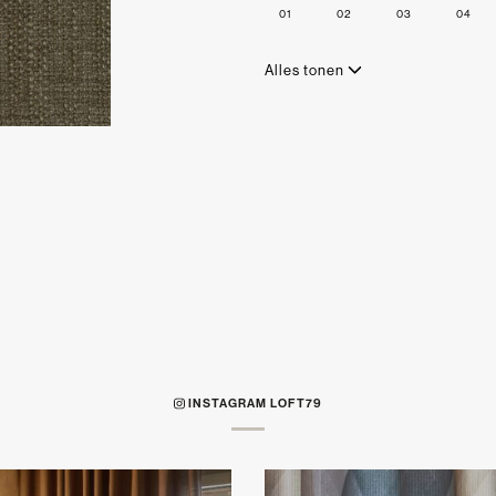
01
02
03
04
Alles tonen
INSTAGRAM LOFT79