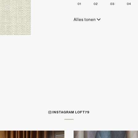
01
02
03
04
Alles tonen
INSTAGRAM LOFT79