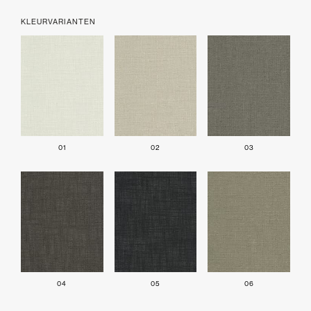
KLEURVARIANTEN
01
02
03
04
05
06