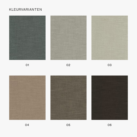
KLEURVARIANTEN
01
02
03
04
05
06