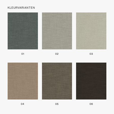
KLEURVARIANTEN
01
02
03
04
05
06