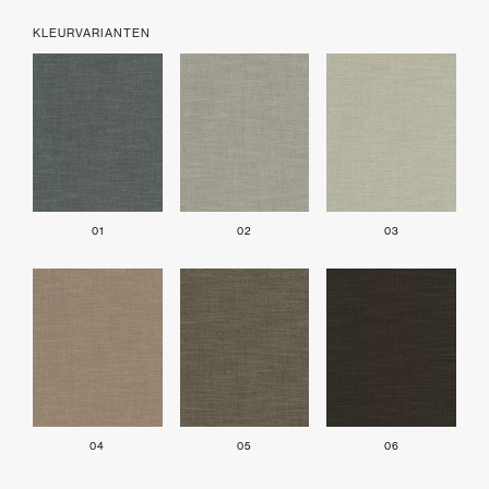
KLEURVARIANTEN
01
02
03
04
05
06